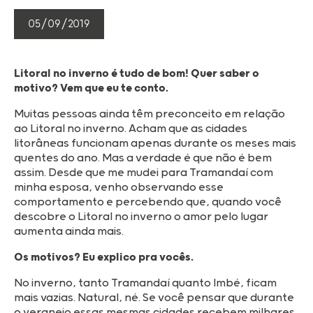
05/09/2019
Litoral no inverno é tudo de bom! Quer saber o
motivo? Vem que eu te conto.
Muitas pessoas ainda têm preconceito em relação
ao Litoral no inverno. Acham que as cidades
litorâneas funcionam apenas durante os meses mais
quentes do ano. Mas a verdade é que não é bem
assim. Desde que me mudei para Tramandaí com
minha esposa, venho observando esse
comportamento e percebendo que, quando você
descobre o Litoral no inverno o amor pelo lugar
aumenta ainda mais.
Os motivos? Eu explico pra vocês.
No inverno, tanto Tramandaí quanto Imbé, ficam
mais vazias. Natural, né. Se você pensar que durante
o veraneio essas mesmas cidades recebem milhares