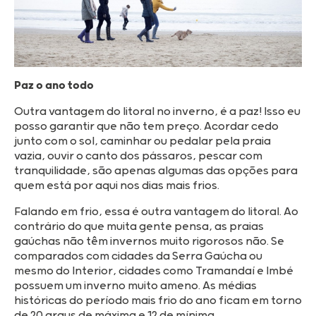
Paz o ano todo
Outra vantagem do litoral no inverno, é a paz! Isso eu
posso garantir que não tem preço. Acordar cedo
junto com o sol, caminhar ou pedalar pela praia
vazia, ouvir o canto dos pássaros, pescar com
tranquilidade, são apenas algumas das opções para
quem está por aqui nos dias mais frios.
Falando em frio, essa é outra vantagem do litoral. Ao
contrário do que muita gente pensa, as praias
gaúchas não têm invernos muito rigorosos não. Se
comparados com cidades da Serra Gaúcha ou
mesmo do Interior, cidades como Tramandaí e Imbé
possuem um inverno muito ameno. As médias
históricas do período mais frio do ano ficam em torno
de 20 graus de máxima e 12 de mínima.