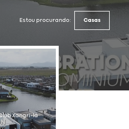
Estou procurando:
Casas
lub Xangri-lá